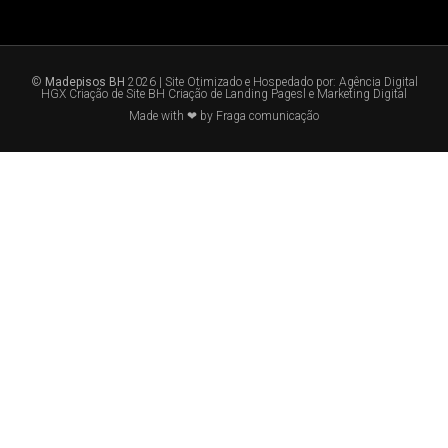
©
Madepisos BH
2026 | Site Otimizado e Hospedado por:
Agência Digital
HGX Criação de Site BH
Criação de Landing Pagesl
e
Marketing Digital
Made with ❤ by Fraga comunicação